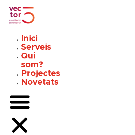
Vés
al
contingut
Inici
Serveis
Qui
som?
Projectes
Novetats