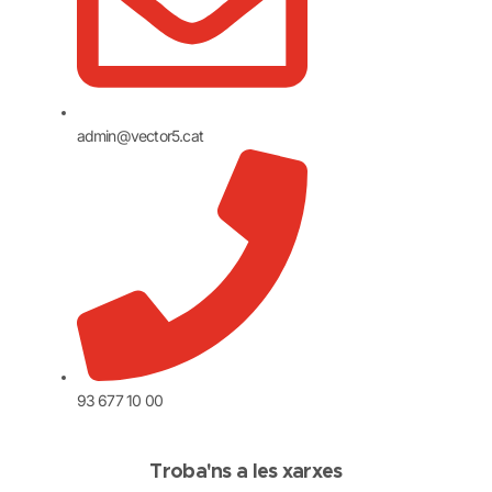
admin@vector5.cat
93 677 10 00
Troba'ns a les xarxes