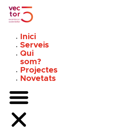
Vés
al
contingut
Inici
Serveis
Qui
som?
Projectes
Novetats