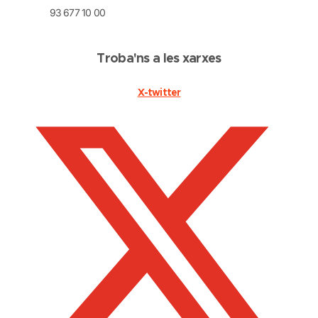
93 677 10 00
Troba'ns a les xarxes
X-twitter