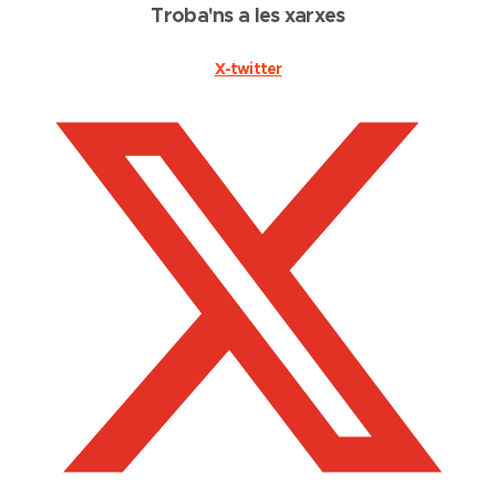
Troba'ns a les xarxes
X-twitter