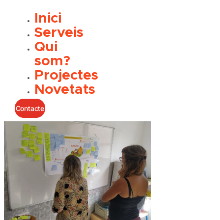
Inici
Serveis
Qui
som?
Projectes
Novetats
Contacte