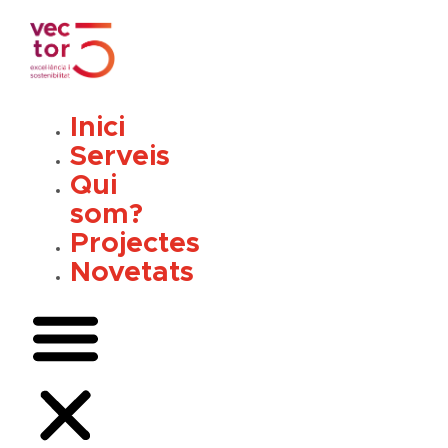
Vés
al
contingut
Inici
Serveis
Qui
som?
Projectes
Novetats