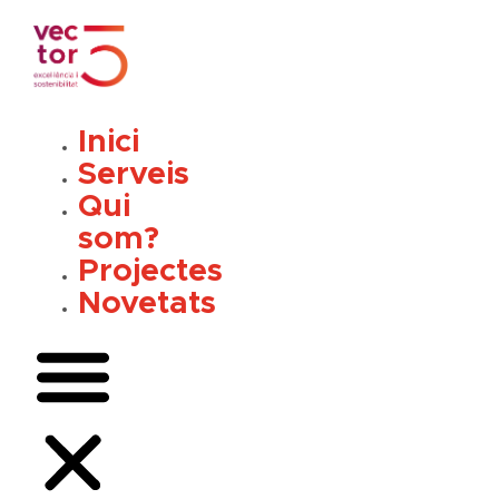
Vés
al
contingut
Inici
Serveis
Qui
som?
Projectes
Novetats