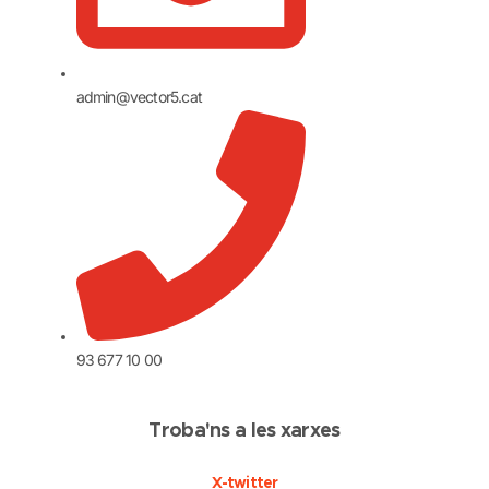
admin@vector5.cat
93 677 10 00
Troba'ns a les xarxes
X-twitter