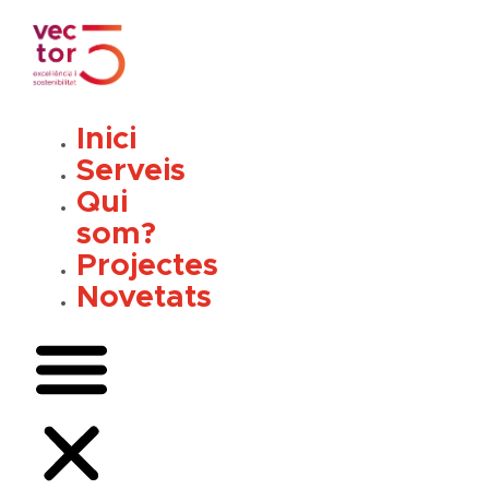
Vés
al
contingut
Inici
Serveis
Qui
som?
Projectes
Novetats