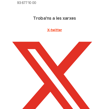
93 677 10 00
Troba'ns a les xarxes
X-twitter