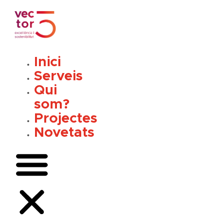
Vés
al
contingut
Inici
Serveis
Qui
som?
Projectes
Novetats