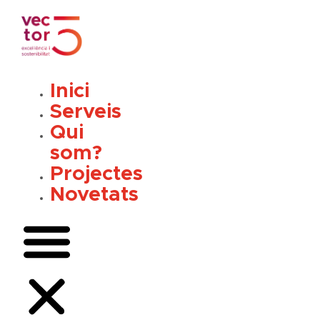
Vés
al
contingut
Inici
Serveis
Qui
som?
Projectes
Novetats