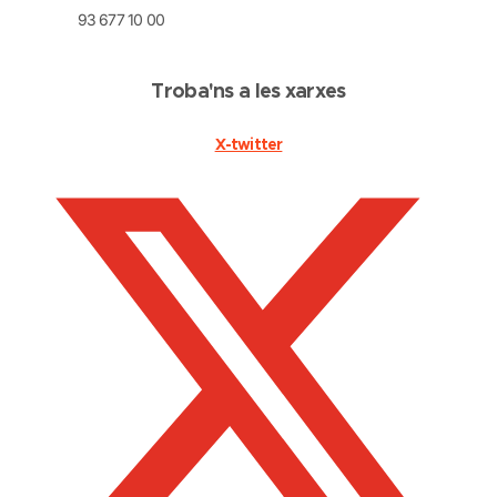
93 677 10 00
Troba'ns a les xarxes
X-twitter