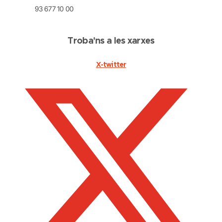
93 677 10 00
Troba'ns a les xarxes
X-twitter