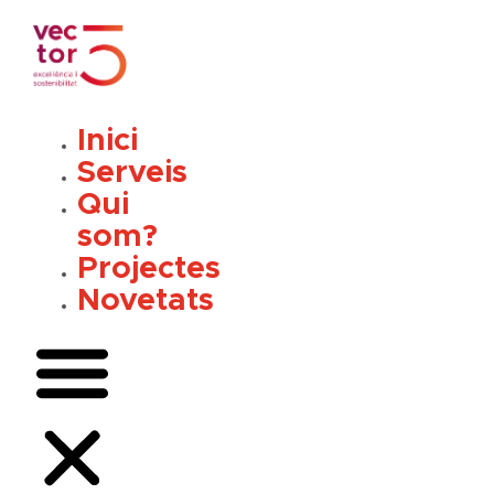
Vés
al
contingut
Inici
Serveis
Qui
som?
Projectes
Novetats