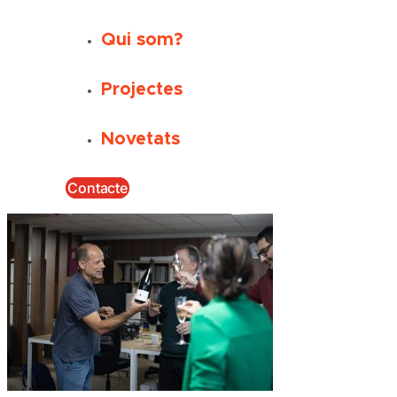
Qui som?
Projectes
Novetats
Contacte