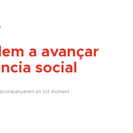
?
dem a avançar
ència social
 us acompanyarem en tot moment