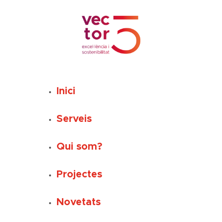
Vés
al
contingut
Inici
Serveis
Qui som?
Projectes
Novetats