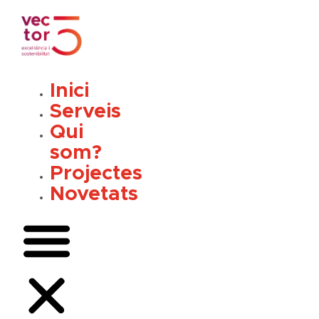
Vés
al
contingut
Inici
Serveis
Qui
som?
Projectes
Novetats