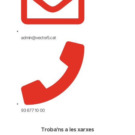
admin@vector5.cat
93 677 10 00
Troba'ns a les xarxes