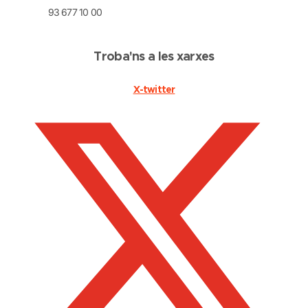
93 677 10 00
Troba'ns a les xarxes
X-twitter