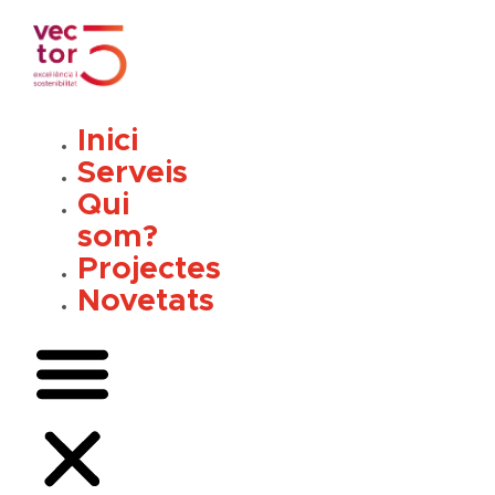
Vés
al
contingut
Inici
Serveis
Qui
som?
Projectes
Novetats