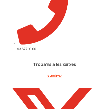
93 677 10 00
Troba'ns a les xarxes
X-twitter