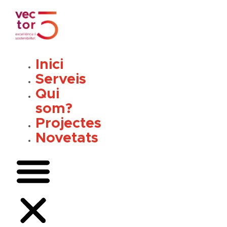
Vés
al
contingut
Inici
Serveis
Qui
som?
Projectes
Novetats