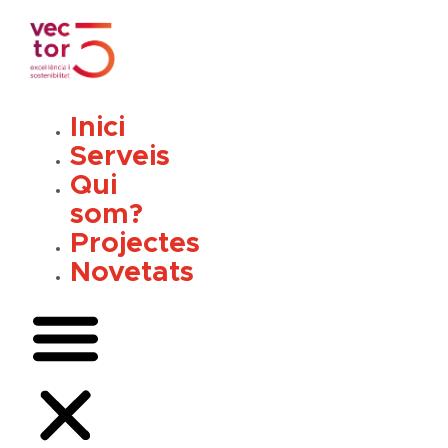
Vés
al
contingut
Inici
Serveis
Qui
som?
Projectes
Novetats