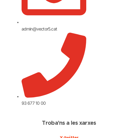
admin@vector5.cat
93 677 10 00
Troba'ns a les xarxes