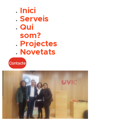
Inici
Serveis
Qui
som?
Projectes
Novetats
Contacte