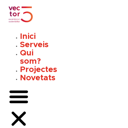
Vés
al
contingut
Inici
Serveis
Qui
som?
Projectes
Novetats