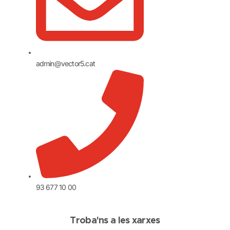
admin@vector5.cat
93 677 10 00
Troba'ns a les xarxes