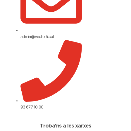
admin@vector5.cat
93 677 10 00
Troba'ns a les xarxes