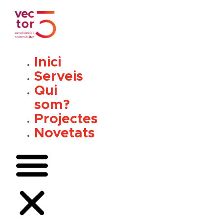
Vés
al
contingut
Inici
Serveis
Qui
som?
Projectes
Novetats