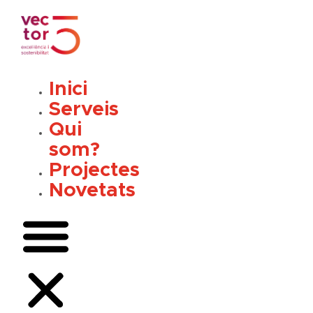
Vés
al
contingut
Inici
Serveis
Qui
som?
Projectes
Novetats