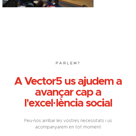
PARLEM?
A Vector5 us ajudem a
avançar cap a
l'excel·lència social
Feu-nos arribar les vostres necessitats i us
acompanyarem en tot moment