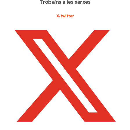
Troba'ns a les xarxes
X-twitter