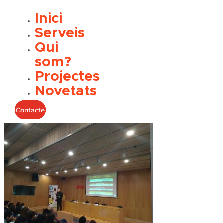
Inici
Serveis
Qui
som?
Projectes
Novetats
Contacte