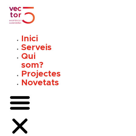
Vés
al
contingut
Inici
Serveis
Qui
som?
Projectes
Novetats