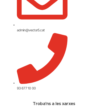
admin@vector5.cat
93 677 10 00
Troba'ns a les xarxes