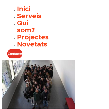
Inici
Serveis
Qui
som?
Projectes
Novetats
Contacte