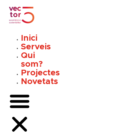
Vés
al
contingut
Inici
Serveis
Qui
som?
Projectes
Novetats