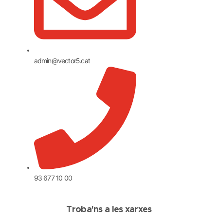
admin@vector5.cat
93 677 10 00
Troba'ns a les xarxes