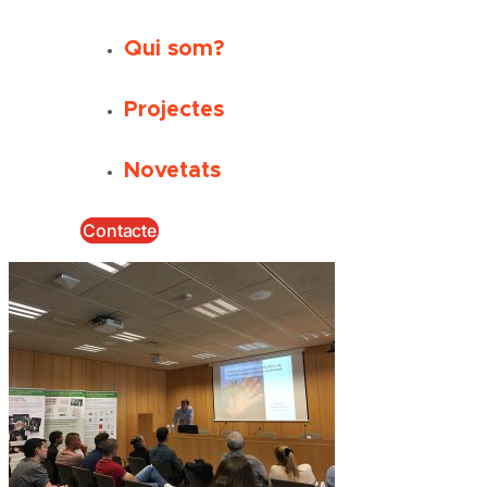
Qui som?
Projectes
Novetats
Contacte