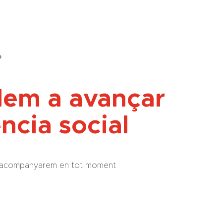
?
dem a avançar
ència social
 us acompanyarem en tot moment