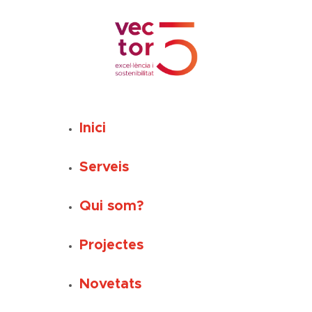
Vés
al
contingut
Inici
Serveis
Qui som?
Projectes
Novetats