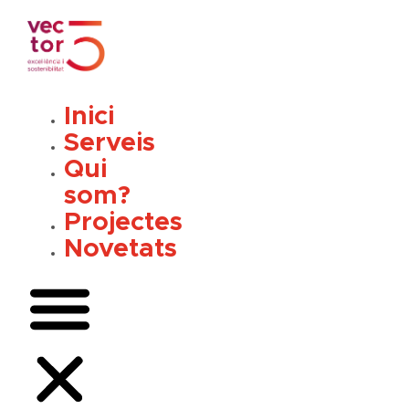
Vés
al
contingut
Inici
Serveis
Qui
som?
Projectes
Novetats