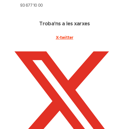
93 677 10 00
Troba'ns a les xarxes
X-twitter