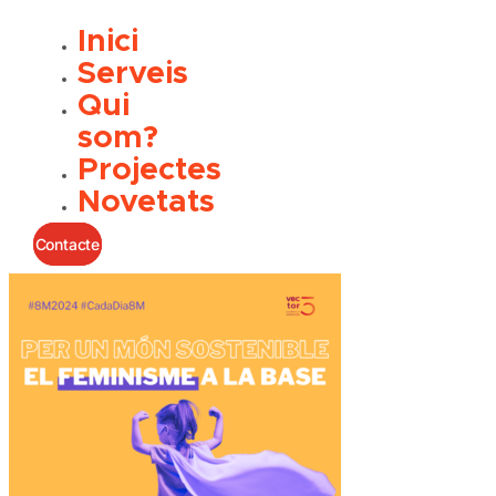
Inici
Serveis
Qui
som?
Projectes
Novetats
Contacte