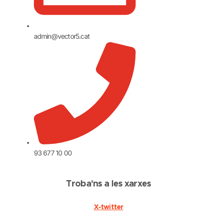
admin@vector5.cat
93 677 10 00
Troba'ns a les xarxes
X-twitter