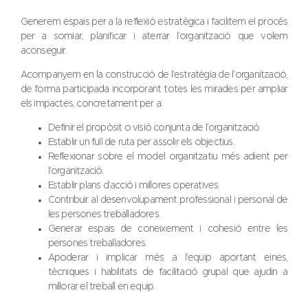
Generem espais per a la reflexió estratègica i facilitem el procés
per a somiar, planificar i aterrar l’organització que volem
aconseguir.
Acompanyem en la construcció de l’estratègia de l’organització,
de forma participada incorporant totes les mirades per ampliar
els impactes, concretament per a:
Definir el propòsit o visió conjunta de l’organització.
Establir un full de ruta per assolir els objectius.
Reflexionar sobre el model organitzatiu més adient per
l’organització.
Establir plans d’acció i millores operatives.
Contribuir al desenvolupament professional i personal de
les persones treballadores.
Generar espais de coneixement i cohesió entre les
persones treballadores.
Apoderar i implicar més a l’equip aportant eines,
tècniques i habilitats de facilitació grupal que ajudin a
millorar el treball en equip.