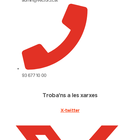
93 677 10 00
Troba'ns a les xarxes
X-twitter