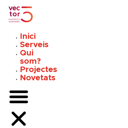
Vés
al
contingut
Inici
Serveis
Qui
som?
Projectes
Novetats