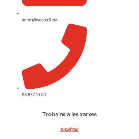
admin@vector5.cat
93 677 10 00
Troba'ns a les xarxes
X-twitter