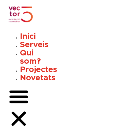
Vés
al
contingut
Inici
Serveis
Qui
som?
Projectes
Novetats