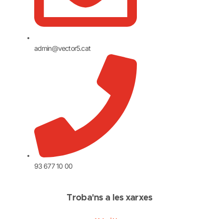
admin@vector5.cat
93 677 10 00
Troba'ns a les xarxes