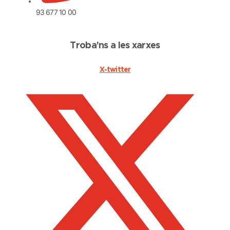
93 677 10 00
Troba'ns a les xarxes
X-twitter