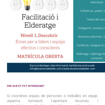
PER QUÈ ET POT INTERESSAR?
Si coordines equips de persones o treballes en equip,
aquesta formació t’aportarà recursos i