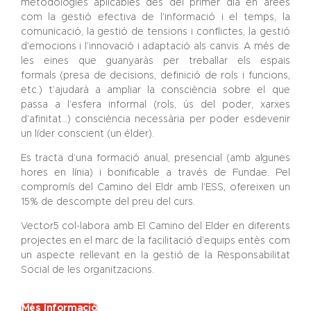
metodologies aplicables des del primer dia en àrees
com la gestió efectiva de l’informació i el temps, la
comunicació, la gestió de tensions i conflictes, la gestió
d’emocions i l’innovació i adaptació als canvis. A més de
les eines que guanyaràs per treballar els espais
formals (presa de decisions, definició de rols i funcions,
etc.) t’ajudarà a ampliar la consciència sobre el que
passa a l’esfera informal (rols, ús del poder, xarxes
d’afinitat…) consciència necessària per poder esdevenir
un líder conscient (un élder).
Es tracta d’una formació anual, presencial (amb algunes
hores en línia) i bonificable a través de Fundae. Pel
compromís del Camino del Eldr amb l’ESS, ofereixen un
15% de descompte del preu del curs.
Vector5 col·labora amb El Camino del Elder en diferents
projectes en el marc de la facilitació d’equips entès com
un aspecte rellevant en la gestió de la Responsabilitat
Social de les organitzacions.
Més Informació