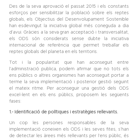
Des de la seva aprovació el passat 2015 i els constants
esforços per sensibilitzar la població sobre els reptes
globals, els Objectius del Desenvolupament Sostenible
han esdevingut la iniciativa global més coneguda a dia
d’avui. Gràcies a la seva gran acceptació i transversalitat,
els ODS són considerats sense dubte la iniciativa
internacional de referència que permet treballar els
reptes globals del planeta en els territoris.
Tot i la popularitat que han aconseguit entre
l’administració publica, podem afirmar que no tots els
ens públics o altres organismes han aconseguit portar a
terme la seva implementació i posterior gestió seguint
el mateix ritme. Per aconseguir una gestió dels ODS
excel·lent en els ens públics, proposem les següents
fases:
1.- Identificació de polítiques i estratègies rellevants.
Un cop les persones responsables de la seva
implementació coneixen els ODS i les seves fites, s’han
de detectar les àrees més rellevants per l’ens públic, és