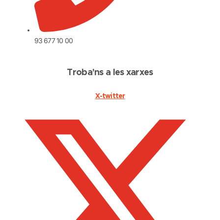
93 677 10 00
Troba'ns a les xarxes
X-twitter