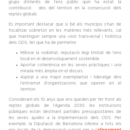
grups d’interès de l’ens públic quin ha estat la
contribució des del territori en la consecució dels
reptes globals.
Es important destacar que si bé els municipis s’han de
focalitzar sobretot en les matèries més rellevants, cal
que mantinguin sempre una visió transversal i holística
dels ODS, fet que ha de permetre:
Millorar la visibilitat, reputació ilegi timitat de l’ens
local en el desenvolupament sostenible.
Aportar coherència en les seves pràctiques i una
mirada més àmplia en el discurs.
Aspirar a una major exemplaritat i lideratge dins
l’entramat d’organitzacions que operen en el
territori.
Considerant els 10 anys que ens queden per fer front als
reptes globals de l’Agenda 2030, les institucions
públiques estan destinant partides pressupostàries de
les seves ajudes a la implementació dels ODS. Per
exemple, la Diputació de Barcelona ofereix a tots els
ens locals de la demarcació suport per a l’
alineament